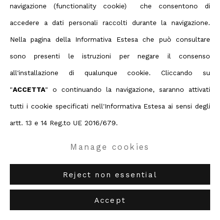
navigazione (functionality cookie) che consentono di
accedere a dati personali raccolti durante la navigazione.
Nella pagina della Informativa Estesa che può consultare
sono presenti le istruzioni per negare il consenso
all'installazione di qualunque cookie. Cliccando su
"
ACCETTA
" o continuando la navigazione, saranno attivati
tutti i cookie specificati nell'Informativa Estesa ai sensi degli
artt. 13 e 14 Reg.to UE 2016/679.
Manage cookies
Frammento V, da L'Arte dell'uomo primordiale di Emilio Villa
,
2004
39.5 x 71 cm
Reject non essential
15 1/2 x 28 in
Edition of 8 plus 2 artist's proofs
Accept