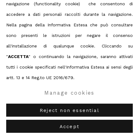
navigazione (functionality cookie) che consentono di
Shozo Shimamoto
ABC-ARTE
via XX Settembre 11/A, 16121 Genova
accedere a dati personali raccolti durante la navigazione.
ABC-ARTE ONE OF
via Santa Croce 21, 20122 Milano
Nella pagina della Informativa Estesa che può consultare
Hole
,
1985
sono presenti le istruzioni per negare il consenso
57 x 40 cm
all'installazione di qualunque cookie. Cliccando su
22 7/16 x 15 11/16 ins
"
ACCETTA
" o continuando la navigazione, saranno attivati
tutti i cookie specificati nell'Informativa Estesa ai sensi degli
Enquire
artt. 13 e 14 Reg.to UE 2016/679.
Mr. Shimamoto's works realized during the performance at
Manage cookies
Felissimo on the 1st of March were displayed at the Hyogo
Reject non essential
Prefectural Diplomatic Estabilishment for over 3 months,
and at the Kobe...
Accept
Maggiori informazioni