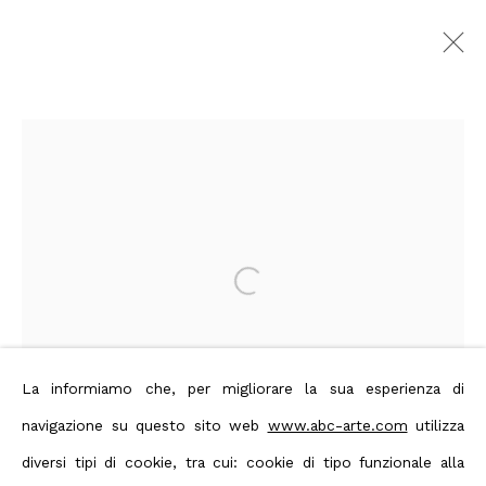
Shozo Shimamoto
Immagini
Panoramica
Opere
Video
Biografia
Press
Mostre
Editoria
Novità
Art Fairs
CV
Bibliografia
Open a larger version of the foll
Privacy Policy
Manage cookies
Terms & Conditions
La informiamo che, per migliorare la sua esperienza di
Contact us on Whatsapp
navigazione su questo sito web
www.abc-arte.com
utilizza
Diritti d'autore 2026 ABC ARTE
diversi tipi di cookie, tra cui: cookie di tipo funzionale alla