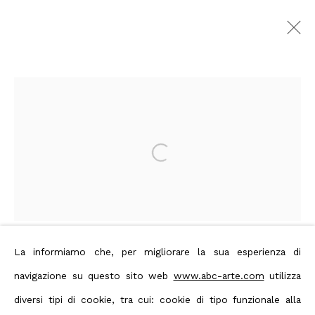
Shozo Shimamoto
Images
Overview
Artworks
Video
Biography
Press
Exhibitions
Publishing
News
Art Fairs
CV
Open a larger version of the foll
Bibliography
Privacy Policy
Manage cookies
Terms & Conditions
La informiamo che, per migliorare la sua esperienza di
Contact us on Whatsapp
navigazione su questo sito web
www.abc-arte.com
utilizza
Copyright © 2026 ABC ARTE
diversi tipi di cookie, tra cui: cookie di tipo funzionale alla