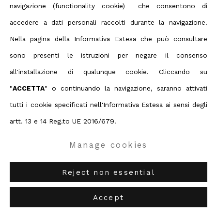
navigazione (functionality cookie) che consentono di
ABC-ARTE
via XX Settembre 11/A, 16121 Genova
accedere a dati personali raccolti durante la navigazione.
ABC-ARTE ONE OF
via Santa Croce 21, 20122 Milano
Nella pagina della Informativa Estesa che può consultare
sono presenti le istruzioni per negare il consenso
Shozo Shimamoto
all'installazione di qualunque cookie. Cliccando su
"
ACCETTA
" o continuando la navigazione, saranno attivati
Please Walk on here
,
2008
tutti i cookie specificati nell'Informativa Estesa ai sensi degli
artt. 13 e 14 Reg.to UE 2016/679.
285 x 43 cm
112 3/16 x 16 14/16 ins
Manage cookies
Enquire
Reject non essential
Further images
Accept
(View a larger image of thumbnail 1 )
, currently selected.
, currently selected.
, currently selected.
(View a larger image of thumbnail 2 )
(View a larger image of thumbnail 3 )