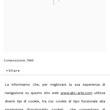
Composizione, 1965
Share
La informiamo che, per migliorare la sua esperienza di
His painting, defined 'lyrical abstractions', goes beyond
navigazione su questo sito web
www.abc-arte.com
utilizza
traditional and formal constraints of regulative systems,
diversi tipi di cookie, tra cui: cookie di tipo funzionale alla
placing Mathieu with Fautrier and Dubuffet as an important
navigazione (functionality cookie) che consentono di