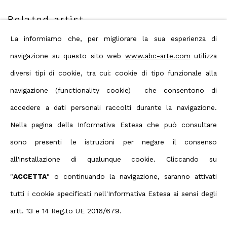
Related artist
La informiamo che, per migliorare la sua esperienza di
navigazione su questo sito web
www.abc-arte.com
utilizza
Giulio Zanet
diversi tipi di cookie, tra cui: cookie di tipo funzionale alla
navigazione (functionality cookie) che consentono di
accedere a dati personali raccolti durante la navigazione.
Nella pagina della Informativa Estesa che può consultare
sono presenti le istruzioni per negare il consenso
Privacy Policy
Manage cookies
all'installazione di qualunque cookie. Cliccando su
Terms & Conditions
"
ACCETTA
" o continuando la navigazione, saranno attivati
Contact us on Whatsapp
tutti i cookie specificati nell'Informativa Estesa ai sensi degli
Copyright © 2026 ABC ARTE
artt. 13 e 14 Reg.to UE 2016/679.