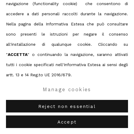
ABC-ARTE
via XX Settembre 11/A, 16121 Genova
Open a larger version of the foll
navigazione (functionality cookie) che consentono di
ABC-ARTE ONE OF
via Santa Croce 21, 20122 Milano
accedere a dati personali raccolti durante la navigazione.
Nella pagina della Informativa Estesa che può consultare
sono presenti le istruzioni per negare il consenso
Arnaldo Pomodoro
all'installazione di qualunque cookie. Cliccando su
"
ACCETTA
" o continuando la navigazione, saranno attivati
Stele, I
,
1997
tutti i cookie specificati nell'Informativa Estesa ai sensi degli
artt. 13 e 14 Reg.to UE 2016/679.
250 x 25 x 15 cm
98 3/8 x 9 7/8 x 5 7/8 in
Manage cookies
Edition of 8 plus 1 artist's proof
Reject non essential
Copyright The Artist
Accept
Enquire