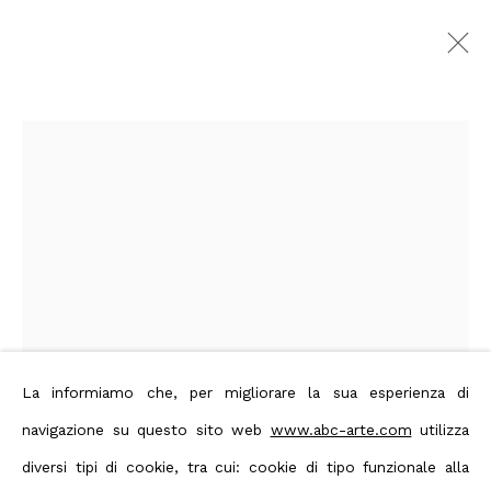
Arnaldo Pomodoro
Immagini
Panoramica
Opere
Biografia
Press
Mostre
Editoria
Eventi
Art Fairs
Privacy Policy
Manage cookies
Terms & Conditions
Contact us on Whatsapp
La informiamo che, per migliorare la sua esperienza di
navigazione su questo sito web
www.abc-arte.com
utilizza
Diritti d'autore 2026 ABC ARTE
diversi tipi di cookie, tra cui: cookie di tipo funzionale alla