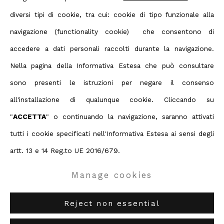
Scarica il CV dell'artista
diversi tipi di cookie, tra cui: cookie di tipo funzionale alla
(PDF, opens in a new tab.)
Scarica il CV dell'artista
navigazione (functionality cookie) che consentono di
(PDF, opens in a new tab.)
accedere a dati personali raccolti durante la navigazione.
Nella pagina della Informativa Estesa che può consultare
sono presenti le istruzioni per negare il consenso
Privacy Policy
Manage cookies
all'installazione di qualunque cookie. Cliccando su
Terms & Conditions
"
ACCETTA
" o continuando la navigazione, saranno attivati
Contact us on Whatsapp
tutti i cookie specificati nell'Informativa Estesa ai sensi degli
Diritti d'autore 2026 ABC ARTE
artt. 13 e 14 Reg.to UE 2016/679.
Manage cookies
ABC-ARTE
via XX Settembre 11/A, 16121 Genova
ABC-ARTE ONE OF
via Santa Croce 21, 20122 Milano
Reject non essential