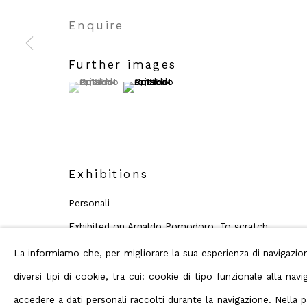
Privacy Policy
Manage cookies
Terms
Copyright © 2026 ABC ARTE
Enquire
Further images
(View a larger image of thumbnail 1 )
, currently selected.
, currently selected.
, currently selected.
(View a larger image of thumbnail 2 )
Exhibitions
Personali
Exhibited on Arnaldo Pomodoro. To scratch,
draw, write, curated by Flaminio Gualdoni, with
La informiamo che, per migliorare la sua esperienza di navigaz
critical contribution by Federico Giani and
diversi tipi di cookie, tra cui: cookie di tipo funzionale alla n
Michele Robecchi, ABC-ARTE 2021, Genova, IT
accedere a dati personali raccolti durante la navigazione. Nella