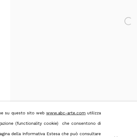
 & Conditions
Contact us on Whatsapp
Open 
ione su questo sito web
www.abc-arte.com
utilizza
avigazione (functionality cookie) che consentono di
 pagina della Informativa Estesa che può consultare