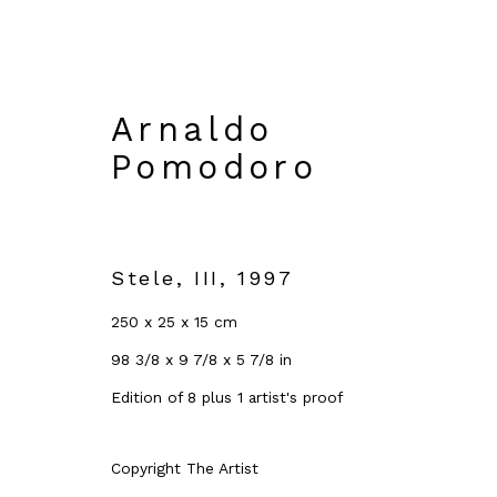
Arnaldo
Pomodoro
Arnaldo Pomodoro
Images
Overview
Artworks
Biog
Stele, III
,
1997
250 x 25 x 15 cm
98 3/8 x 9 7/8 x 5 7/8 in
Edition of 8 plus 1 artist's proof
Copyright The Artist