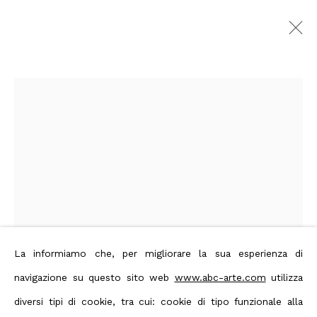
Arnaldo Pomodoro
Images
Overview
Artworks
Biography
Press
Exhibitions
Publishing
Events
Art Fairs
Privacy Policy
Manage cookies
Terms & Conditions
Contact us on Whatsapp
La informiamo che, per migliorare la sua esperienza di
navigazione su questo sito web
www.abc-arte.com
utilizza
Copyright © 2026 ABC ARTE
Open a larger version of the foll
diversi tipi di cookie, tra cui: cookie di tipo funzionale alla