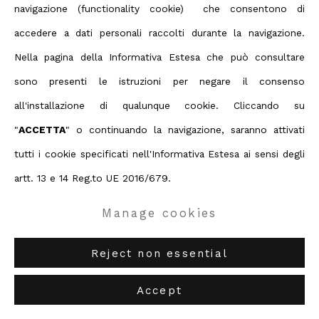
ABC-ARTE
via XX Settembre 11/A, 16121 Genova
navigazione (functionality cookie) che consentono di
ABC-ARTE ONE OF
via Santa Croce 21, 20122 Milano
accedere a dati personali raccolti durante la navigazione.
Nella pagina della Informativa Estesa che può consultare
sono presenti le istruzioni per negare il consenso
all'installazione di qualunque cookie. Cliccando su
"
ACCETTA
" o continuando la navigazione, saranno attivati
tutti i cookie specificati nell'Informativa Estesa ai sensi degli
artt. 13 e 14 Reg.to UE 2016/679.
Arnaldo Pomodoro
Manage cookies
Reject non essential
Rilievo IV
,
1980-82
Accept
85 x 60 cm
33 1/2 x 23 5/8 in