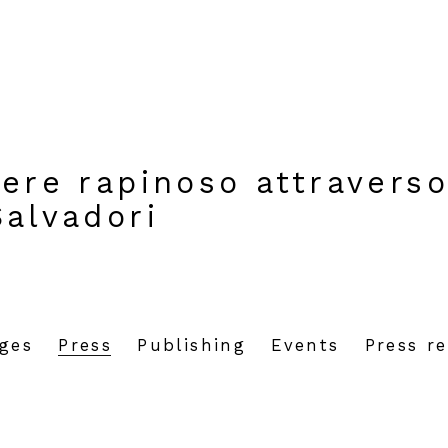
rere rapinoso attravers
Salvadori
ages
Press
Publishing
Events
Press re